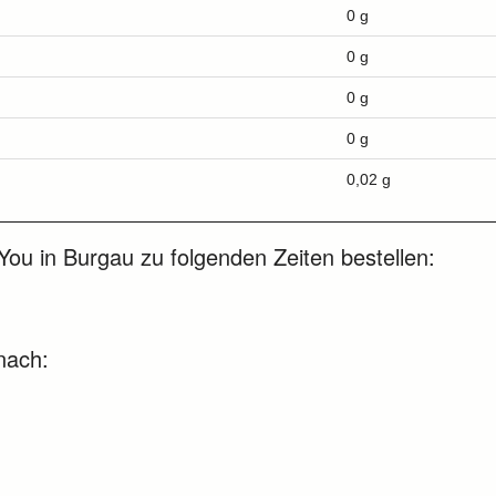
0 g
0 g
0 g
0 g
0,02 g
ou in Burgau zu folgenden Zeiten bestellen:
nach: