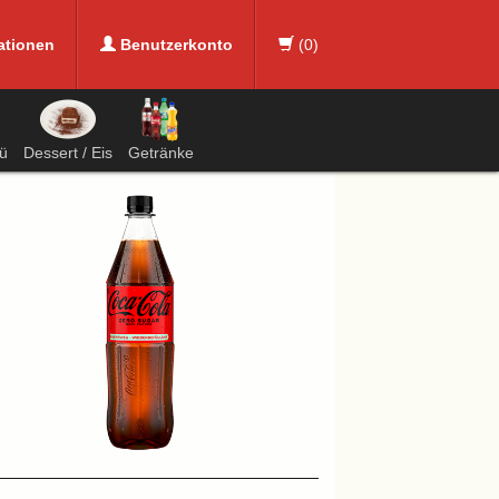
ationen
Benutzerkonto
(
0
)
ü
Dessert / Eis
Getränke