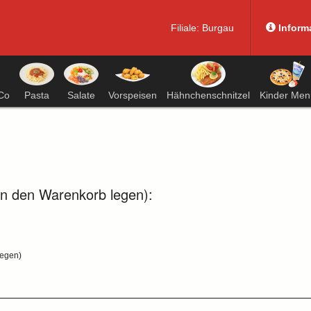
Filiale:
Burgau
Inform
Co
Pasta
Salate
Vorspeisen
Hähnchenschnitzel
Kinder Men
in den Warenkorb legen):
legen)