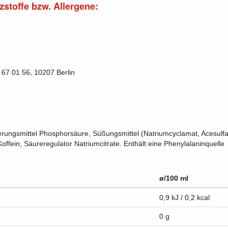
zstoffe bzw. Allergene:
 67 01 56, 10207 Berlin
erungsmittel Phosphorsäure, Süßungsmittel (Natriumcyclamat, Acesulfa
offein, Säureregulator Natriumcitrate. Enthält eine Phenylalaninquelle
ø/100 ml
0,9 kJ / 0,2 kcal
0 g