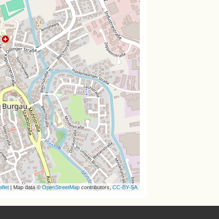
flet
| Map data ©
OpenStreetMap
contributors,
CC-BY-SA