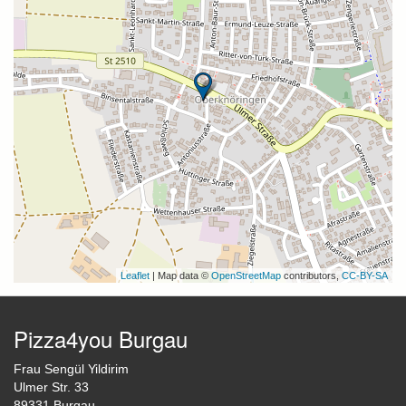
Leaflet
| Map data ©
OpenStreetMap
contributors,
CC-BY-SA
Pizza4you Burgau
Frau Sengül Yildirim
Ulmer Str. 33
89331 Burgau